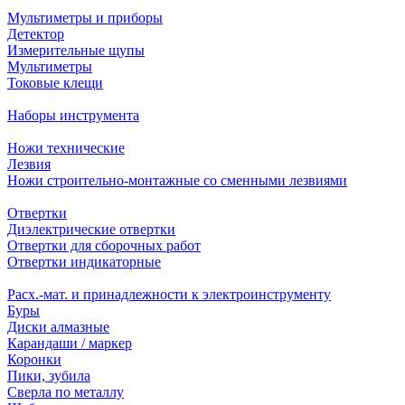
Мультиметры и приборы
Детектор
Измерительные щупы
Мультиметры
Токовые клещи
Наборы инструмента
Ножи технические
Лезвия
Ножи строительно-монтажные со сменными лезвиями
Отвертки
Диэлектрические отвертки
Отвертки для сборочных работ
Отвертки индикаторные
Расх.-мат. и принадлежности к электроинструменту
Буры
Диски алмазные
Карандаши / маркер
Коронки
Пики, зубила
Сверла по металлу