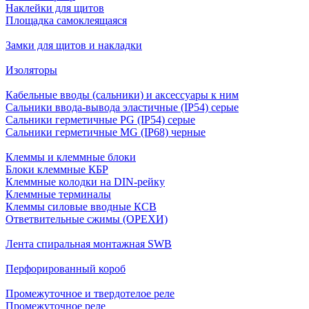
Наклейки для щитов
Площадка самоклеящаяся
Замки для щитов и накладки
Изоляторы
Кабельные вводы (сальники) и аксессуары к ним
Сальники ввода-вывода эластичные (IP54) серые
Сальники герметичные PG (IP54) серые
Сальники герметичные MG (IP68) черные
Клеммы и клеммные блоки
Блоки клеммные КБР
Клеммные колодки на DIN-рейку
Клеммные терминалы
Клеммы силовые вводные КСВ
Ответвительные сжимы (ОРЕХИ)
Лента спиральная монтажная SWB
Перфорированный короб
Промежуточное и твердотелое реле
Промежуточное реле