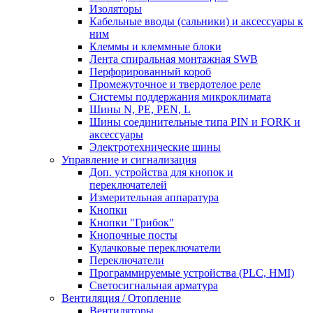
Изоляторы
Кабельные вводы (сальники) и аксессуары к
ним
Клеммы и клеммные блоки
Лента спиральная монтажная SWB
Перфорированный короб
Промежуточное и твердотелое реле
Системы поддержания микроклимата
Шины N, PE, PEN, L
Шины соединительные типа PIN и FORK и
аксессуары
Электротехнические шины
Управление и сигнализация
Доп. устройства для кнопок и
переключателей
Измерительная аппаратура
Кнопки
Кнопки "Грибок"
Кнопочные посты
Кулачковые переключатели
Переключатели
Программируемые устройства (PLC, HMI)
Светосигнальная арматура
Вентиляция / Отопление
Вентиляторы