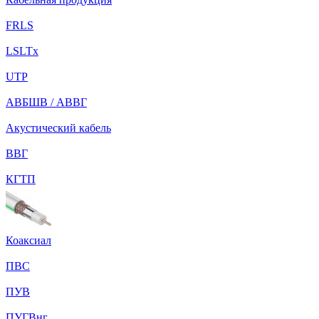
FRLS
LSLTx
UTP
АВБШВ / АВВГ
Акустический кабель
ВВГ
КГТП
Коаксиал
ПВС
ПУВ
ПУГВнг