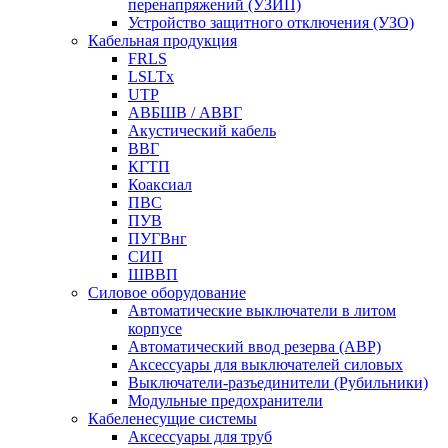
перенапряжений (УЗИП)
Устройство защитного отключения (УЗО)
Кабельная продукция
FRLS
LSLTx
UTP
АВБШВ / АВВГ
Акустический кабель
ВВГ
КГТП
Коаксиал
ПВС
ПУВ
ПУГВнг
СИП
ШВВП
Силовое оборудование
Автоматические выключатели в литом
корпусе
Автоматический ввод резерва (АВР)
Аксессуары для выключателей силовых
Выключатели-разъединители (Рубильники)
Модульные предохранители
Кабеленесущие системы
Аксессуары для труб