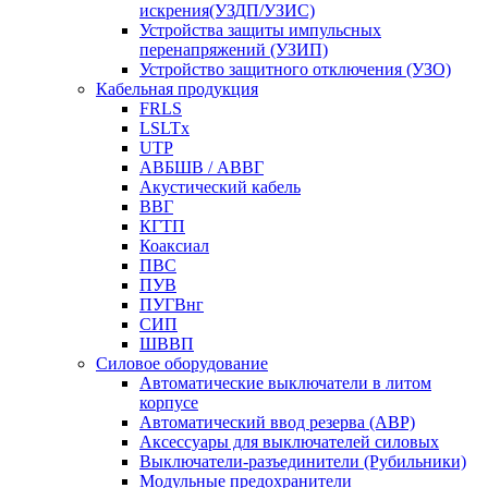
искрения(УЗДП/УЗИС)
Устройства защиты импульсных
перенапряжений (УЗИП)
Устройство защитного отключения (УЗО)
Кабельная продукция
FRLS
LSLTx
UTP
АВБШВ / АВВГ
Акустический кабель
ВВГ
КГТП
Коаксиал
ПВС
ПУВ
ПУГВнг
СИП
ШВВП
Силовое оборудование
Автоматические выключатели в литом
корпусе
Автоматический ввод резерва (АВР)
Аксессуары для выключателей силовых
Выключатели-разъединители (Рубильники)
Модульные предохранители