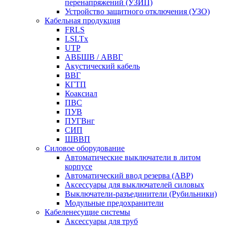
перенапряжений (УЗИП)
Устройство защитного отключения (УЗО)
Кабельная продукция
FRLS
LSLTx
UTP
АВБШВ / АВВГ
Акустический кабель
ВВГ
КГТП
Коаксиал
ПВС
ПУВ
ПУГВнг
СИП
ШВВП
Силовое оборудование
Автоматические выключатели в литом
корпусе
Автоматический ввод резерва (АВР)
Аксессуары для выключателей силовых
Выключатели-разъединители (Рубильники)
Модульные предохранители
Кабеленесущие системы
Аксессуары для труб