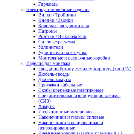
Гирлянды
Электроустановочные изделия
Вилки / Тройники
Кнопки / Звонки
Колодки для удлинителя
Патроны
Розетки / Выключатели
Силовые разъемы
Удлинители
Удлинители на катушке
Монтажные и распаячные коробки
Изделия для монтажа
Гвозди по бетону, металлу, кирпичу (тип CN)
Дюбель-гвоздь
Дюбель-хомуты
Протяжки кабельные
Скобы крепежные пластиковые
Соединительные изолирующие зажимы
(СИЗ)
Хомуты
Изоляционные материалы
Наконечники и гильзы силовые
Наконечники изолированные и
неизолированные
Клеммные колодки (зажим клеммный 12