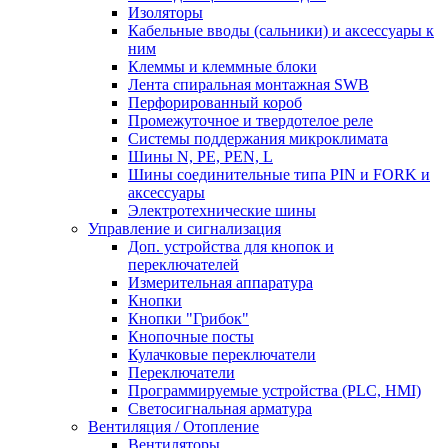
Изоляторы
Кабельные вводы (сальники) и аксессуары к
ним
Клеммы и клеммные блоки
Лента спиральная монтажная SWB
Перфорированный короб
Промежуточное и твердотелое реле
Системы поддержания микроклимата
Шины N, PE, PEN, L
Шины соединительные типа PIN и FORK и
аксессуары
Электротехнические шины
Управление и сигнализация
Доп. устройства для кнопок и
переключателей
Измерительная аппаратура
Кнопки
Кнопки "Грибок"
Кнопочные посты
Кулачковые переключатели
Переключатели
Программируемые устройства (PLC, HMI)
Светосигнальная арматура
Вентиляция / Отопление
Вентиляторы