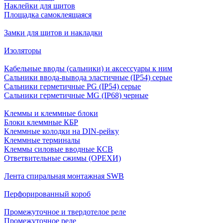
Наклейки для щитов
Площадка самоклеящаяся
Замки для щитов и накладки
Изоляторы
Кабельные вводы (сальники) и аксессуары к ним
Сальники ввода-вывода эластичные (IP54) серые
Сальники герметичные PG (IP54) серые
Сальники герметичные MG (IP68) черные
Клеммы и клеммные блоки
Блоки клеммные КБР
Клеммные колодки на DIN-рейку
Клеммные терминалы
Клеммы силовые вводные КСВ
Ответвительные сжимы (ОРЕХИ)
Лента спиральная монтажная SWB
Перфорированный короб
Промежуточное и твердотелое реле
Промежуточное реле