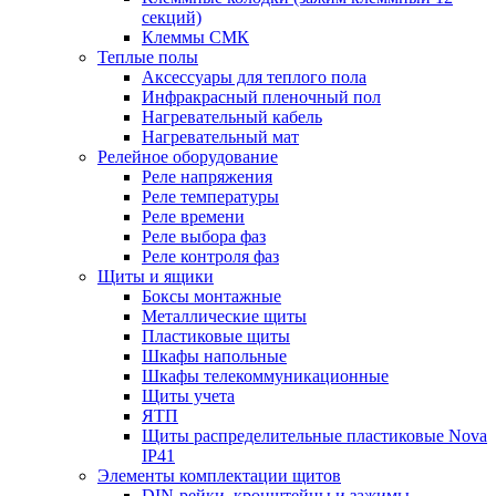
секций)
Клеммы СМК
Теплые полы
Аксессуары для теплого пола
Инфракрасный пленочный пол
Нагревательный кабель
Нагревательный мат
Релейное оборудование
Реле напряжения
Реле температуры
Реле времени
Реле выбора фаз
Реле контроля фаз
Щиты и ящики
Боксы монтажные
Металлические щиты
Пластиковые щиты
Шкафы напольные
Шкафы телекоммуникационные
Щиты учета
ЯТП
Щиты распределительные пластиковые Nova
IP41
Элементы комплектации щитов
DIN-рейки, кронштейны и зажимы