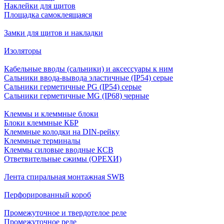
Наклейки для щитов
Площадка самоклеящаяся
Замки для щитов и накладки
Изоляторы
Кабельные вводы (сальники) и аксессуары к ним
Сальники ввода-вывода эластичные (IP54) серые
Сальники герметичные PG (IP54) серые
Сальники герметичные MG (IP68) черные
Клеммы и клеммные блоки
Блоки клеммные КБР
Клеммные колодки на DIN-рейку
Клеммные терминалы
Клеммы силовые вводные КСВ
Ответвительные сжимы (ОРЕХИ)
Лента спиральная монтажная SWB
Перфорированный короб
Промежуточное и твердотелое реле
Промежуточное реле