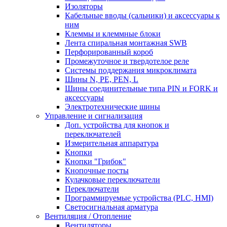
Изоляторы
Кабельные вводы (сальники) и аксессуары к
ним
Клеммы и клеммные блоки
Лента спиральная монтажная SWB
Перфорированный короб
Промежуточное и твердотелое реле
Системы поддержания микроклимата
Шины N, PE, PEN, L
Шины соединительные типа PIN и FORK и
аксессуары
Электротехнические шины
Управление и сигнализация
Доп. устройства для кнопок и
переключателей
Измерительная аппаратура
Кнопки
Кнопки "Грибок"
Кнопочные посты
Кулачковые переключатели
Переключатели
Программируемые устройства (PLC, HMI)
Светосигнальная арматура
Вентиляция / Отопление
Вентиляторы