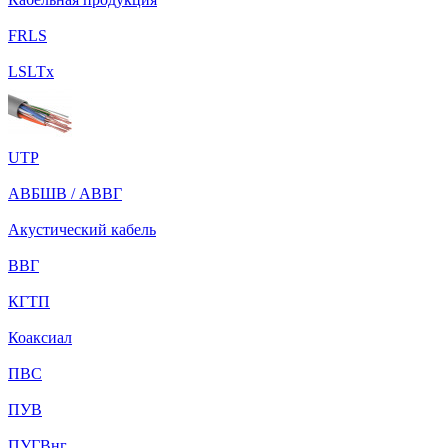
FRLS
LSLTx
UTP
АВБШВ / АВВГ
Акустический кабель
ВВГ
КГТП
Коаксиал
ПВС
ПУВ
ПУГВнг