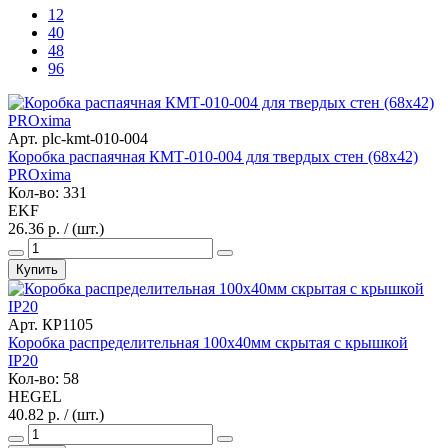
12
40
48
96
Арт. plc-kmt-010-004
Коробка распаячная КМТ-010-004 для твердых стен (68х42)
PROxima
Кол-во: 331
EKF
26.36 р. / (шт.)
Купить
Арт. КР1105
Коробка распределительная 100х40мм скрытая с крышкой
IP20
Кол-во: 58
HEGEL
40.82 р. / (шт.)