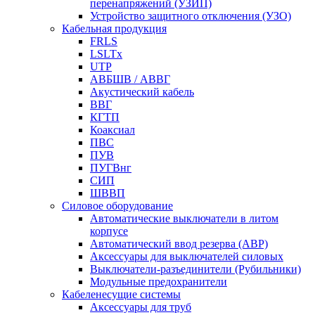
перенапряжений (УЗИП)
Устройство защитного отключения (УЗО)
Кабельная продукция
FRLS
LSLTx
UTP
АВБШВ / АВВГ
Акустический кабель
ВВГ
КГТП
Коаксиал
ПВС
ПУВ
ПУГВнг
СИП
ШВВП
Силовое оборудование
Автоматические выключатели в литом
корпусе
Автоматический ввод резерва (АВР)
Аксессуары для выключателей силовых
Выключатели-разъединители (Рубильники)
Модульные предохранители
Кабеленесущие системы
Аксессуары для труб