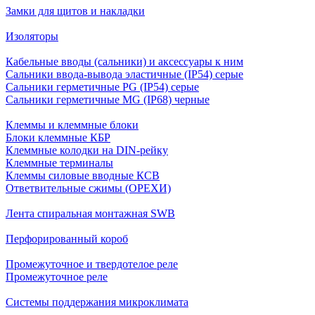
Замки для щитов и накладки
Изоляторы
Кабельные вводы (сальники) и аксессуары к ним
Сальники ввода-вывода эластичные (IP54) серые
Сальники герметичные PG (IP54) серые
Сальники герметичные MG (IP68) черные
Клеммы и клеммные блоки
Блоки клеммные КБР
Клеммные колодки на DIN-рейку
Клеммные терминалы
Клеммы силовые вводные КСВ
Ответвительные сжимы (ОРЕХИ)
Лента спиральная монтажная SWB
Перфорированный короб
Промежуточное и твердотелое реле
Промежуточное реле
Системы поддержания микроклимата