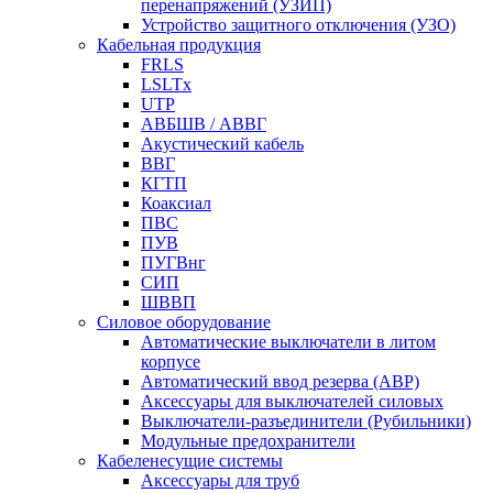
перенапряжений (УЗИП)
Устройство защитного отключения (УЗО)
Кабельная продукция
FRLS
LSLTx
UTP
АВБШВ / АВВГ
Акустический кабель
ВВГ
КГТП
Коаксиал
ПВС
ПУВ
ПУГВнг
СИП
ШВВП
Силовое оборудование
Автоматические выключатели в литом
корпусе
Автоматический ввод резерва (АВР)
Аксессуары для выключателей силовых
Выключатели-разъединители (Рубильники)
Модульные предохранители
Кабеленесущие системы
Аксессуары для труб