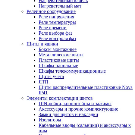
Нагревательный кабель
Нагревательный мат
Релейное оборудование
Реле напряжения
Реле температуры
Реле времени
Реле выбора фаз
Реле контроля фаз
Щиты и ящики
Боксы монтажные
Металлические щиты
Пластиковые щиты
Шкафы напольные
Шкафы телекоммуникационные
Щиты учета
ЯТП
Щиты распределительные пластиковые Nova
IP41
Элементы комплектации щитов
DIN-рейки, кронштейны и зажимы
Аксессуары и прочие комплектующие
Замки для щитов и накладки
Изоляторы
Кабельные вводы (сальники) и аксессуары к
ним