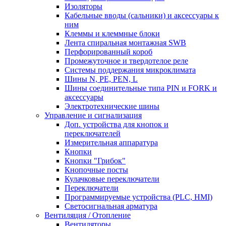
Изоляторы
Кабельные вводы (сальники) и аксессуары к
ним
Клеммы и клеммные блоки
Лента спиральная монтажная SWB
Перфорированный короб
Промежуточное и твердотелое реле
Системы поддержания микроклимата
Шины N, PE, PEN, L
Шины соединительные типа PIN и FORK и
аксессуары
Электротехнические шины
Управление и сигнализация
Доп. устройства для кнопок и
переключателей
Измерительная аппаратура
Кнопки
Кнопки "Грибок"
Кнопочные посты
Кулачковые переключатели
Переключатели
Программируемые устройства (PLC, HMI)
Светосигнальная арматура
Вентиляция / Отопление
Вентиляторы