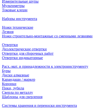
Измерительные щупы
Мультиметры
Токовые клещи
Наборы инструмента
Ножи технические
Лезвия
Ножи строительно-монтажные со сменными лезвиями
Отвертки
Диэлектрические отвертки
Отвертки для сборочных работ
Отвертки индикаторные
Расх.-мат. и принадлежности к электроинструменту
Буры
Диски алмазные
Карандаши / маркер
Коронки
Пики, зубила
Сверла по металлу
Шаблоны для сверления
Системы хранения и переноски инструмента