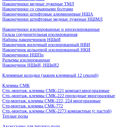
Наконечники медные луженые ТМЛ
Наконечники со срывными болтами
Наконечники штифтовые алюминиевые НША
Наконечники штифтовые медные луженые НШМЛ
Наконечники изолированные и неизолированные
Гильза соединительная изолированная
Наборы наконечников НШвИ
Наконечник вилочный изолированный НВИ
Наконечник кольцевой изолированный НКИ
Наконечники НШПи
Разъемы изолированные
Наконечник НШвИ, НШвИ2
Клеммные колодки (зажим клеммный 12 секций)
Клеммы СМК
Стр.-монтаж. клеммы СМК-221 компакт.многоразовые
Стр.-монтаж. клеммы СМК-222 проходные многоразовые
Стр-монтаж. клеммы СМК-222, 224 многоразовые
Стр-монтаж. клеммы СМК-772
Стр.-монтаж. клеммы СМК-2273 компактные (с пастой)
Теплые полы
Аксессуары для теплого пола