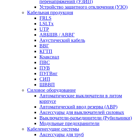
перенапряжений (УЗИП)
Устройство защитного отключения (УЗО)
Кабельная продукция
FRLS
LSLTx
UTP
АВБШВ / АВВГ
Акустический кабель
ВВГ
КГТП
Коаксиал
ПВС
ПУВ
ПУГВнг
СИП
ШВВП
Силовое оборудование
Автоматические выключатели в литом
корпусе
Автоматический ввод резерва (АВР)
Аксессуары для выключателей силовых
Выключатели-разъединители (Рубильники)
Модульные предохранители
Кабеленесущие системы
Аксессуары для труб