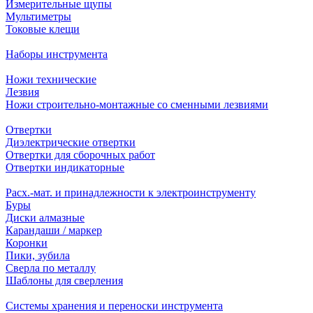
Измерительные щупы
Мультиметры
Токовые клещи
Наборы инструмента
Ножи технические
Лезвия
Ножи строительно-монтажные со сменными лезвиями
Отвертки
Диэлектрические отвертки
Отвертки для сборочных работ
Отвертки индикаторные
Расх.-мат. и принадлежности к электроинструменту
Буры
Диски алмазные
Карандаши / маркер
Коронки
Пики, зубила
Сверла по металлу
Шаблоны для сверления
Системы хранения и переноски инструмента