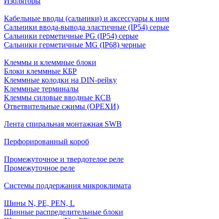
Изоляторы
Кабельные вводы (сальники) и аксессуары к ним
Сальники ввода-вывода эластичные (IP54) серые
Сальники герметичные PG (IP54) серые
Сальники герметичные MG (IP68) черные
Клеммы и клеммные блоки
Блоки клеммные КБР
Клеммные колодки на DIN-рейку
Клеммные терминалы
Клеммы силовые вводные КСВ
Ответвительные сжимы (ОРЕХИ)
Лента спиральная монтажная SWB
Перфорированный короб
Промежуточное и твердотелое реле
Промежуточное реле
Системы поддержания микроклимата
Шины N, PE, PEN, L
Шинные распределительные блоки