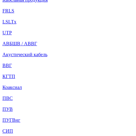
FRLS
LSLTx
UTP
АВБШВ / АВВГ
Акустический кабель
ВВГ
КГТП
Коаксиал
ПВС
ПУВ
ПУГВнг
СИП