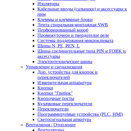
Изоляторы
Кабельные вводы (сальники) и аксессуары к
ним
Клеммы и клеммные блоки
Лента спиральная монтажная SWB
Перфорированный короб
Промежуточное и твердотелое реле
Системы поддержания микроклимата
Шины N, PE, PEN, L
Шины соединительные типа PIN и FORK и
аксессуары
Электротехнические шины
Управление и сигнализация
Доп. устройства для кнопок и
переключателей
Измерительная аппаратура
Кнопки
Кнопки "Грибок"
Кнопочные посты
Кулачковые переключатели
Переключатели
Программируемые устройства (PLC, HMI)
Светосигнальная арматура
Вентиляция / Отопление
Вентиляторы