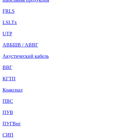
FRLS
LSLTx
UTP
АВБШВ / АВВГ
Акустический кабель
ВВГ
КГТП
Коаксиал
ПВС
ПУВ
ПУГВнг
СИП