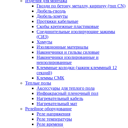
Изделия для монтажа
Гвозди по бетону, металлу, кирпичу (тип CN)
Дюбель-гвоздь
Дюбель-хомуты
Протяжки кабельные
Скобы крепежные пластиковые
Соединительные изолирующие зажимы
(СИЗ)
Хомуты
Изоляционные материалы
Наконечники и гильзы силовые
Наконечники изолированные и
неизолированные
Клеммные колодки (зажим клеммный 12
секций)
Клеммы СМК
Теплые полы
Аксессуары для теплого пола
Инфракрасный пленочный пол
Нагревательный кабель
Нагревательный мат
Релейное оборудование
Реле напряжения
Реле температуры
Реле времени