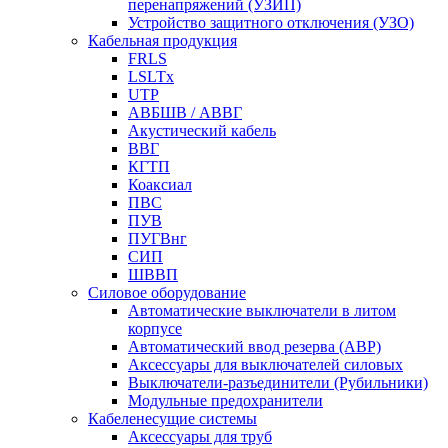
перенапряжений (УЗИП)
Устройство защитного отключения (УЗО)
Кабельная продукция
FRLS
LSLTx
UTP
АВБШВ / АВВГ
Акустический кабель
ВВГ
КГТП
Коаксиал
ПВС
ПУВ
ПУГВнг
СИП
ШВВП
Силовое оборудование
Автоматические выключатели в литом
корпусе
Автоматический ввод резерва (АВР)
Аксессуары для выключателей силовых
Выключатели-разъединители (Рубильники)
Модульные предохранители
Кабеленесущие системы
Аксессуары для труб