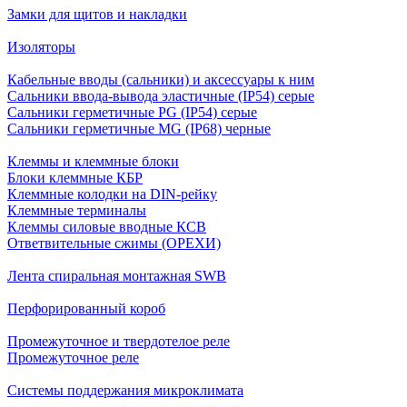
Замки для щитов и накладки
Изоляторы
Кабельные вводы (сальники) и аксессуары к ним
Сальники ввода-вывода эластичные (IP54) серые
Сальники герметичные PG (IP54) серые
Сальники герметичные MG (IP68) черные
Клеммы и клеммные блоки
Блоки клеммные КБР
Клеммные колодки на DIN-рейку
Клеммные терминалы
Клеммы силовые вводные КСВ
Ответвительные сжимы (ОРЕХИ)
Лента спиральная монтажная SWB
Перфорированный короб
Промежуточное и твердотелое реле
Промежуточное реле
Системы поддержания микроклимата