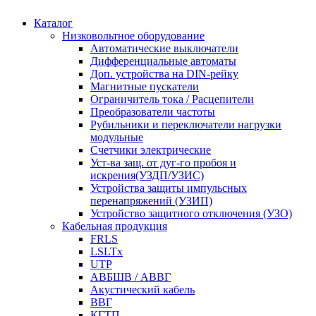
Каталог
Низковольтное оборудование
Автоматические выключатели
Дифференциальные автоматы
Доп. устройства на DIN-рейку
Магнитные пускатели
Ограничитель тока / Расцепители
Преобразователи частоты
Рубильники и переключатели нагрузки
модульные
Счетчики электрические
Уст-ва защ. от дуг-го пробоя и
искрения(УЗДП/УЗИС)
Устройства защиты импульсных
перенапряжений (УЗИП)
Устройство защитного отключения (УЗО)
Кабельная продукция
FRLS
LSLTx
UTP
АВБШВ / АВВГ
Акустический кабель
ВВГ
КГТП