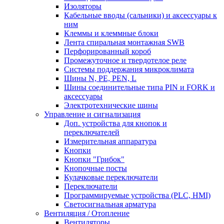
Изоляторы
Кабельные вводы (сальники) и аксессуары к
ним
Клеммы и клеммные блоки
Лента спиральная монтажная SWB
Перфорированный короб
Промежуточное и твердотелое реле
Системы поддержания микроклимата
Шины N, PE, PEN, L
Шины соединительные типа PIN и FORK и
аксессуары
Электротехнические шины
Управление и сигнализация
Доп. устройства для кнопок и
переключателей
Измерительная аппаратура
Кнопки
Кнопки "Грибок"
Кнопочные посты
Кулачковые переключатели
Переключатели
Программируемые устройства (PLC, HMI)
Светосигнальная арматура
Вентиляция / Отопление
Вентиляторы