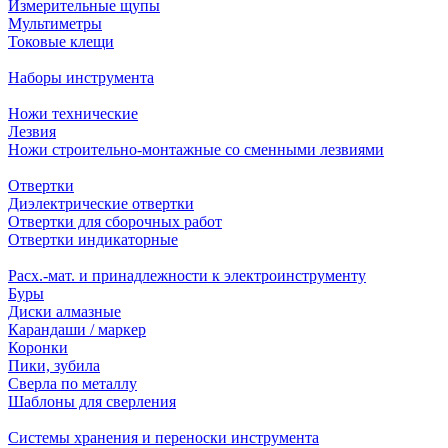
Измерительные щупы
Мультиметры
Токовые клещи
Наборы инструмента
Ножи технические
Лезвия
Ножи строительно-монтажные со сменными лезвиями
Отвертки
Диэлектрические отвертки
Отвертки для сборочных работ
Отвертки индикаторные
Расх.-мат. и принадлежности к электроинструменту
Буры
Диски алмазные
Карандаши / маркер
Коронки
Пики, зубила
Сверла по металлу
Шаблоны для сверления
Системы хранения и переноски инструмента