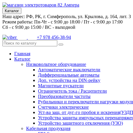
Каталог
Наш адрес: РФ, РК, г. Симферополь, ул. Крылова, д. 164, лит. 3
Режим работы: Пн-Чт - с 9:00 до 18:00 / Пт - с 9:00 до 17:00
Сб - с 9:00 до 15:00 / ВС - выходной
+7 978 456-38-94
Главная
Каталог
Низковольтное оборудование
Автоматические выключатели
Дифференциальные автоматы
Доп. устройства на DIN-рейку
Магнитные пускатели
Ограничитель тока / Расцепители
Преобразователи частоты
Рубильники и переключатели нагрузки модул
Счетчики электрические
Уст-ва защ. от дуг-го пробоя и искрения(УЗД
Устройства защиты импульсных перенапряже
Устройство защитного отключения (УЗО)
Кабельная продукция