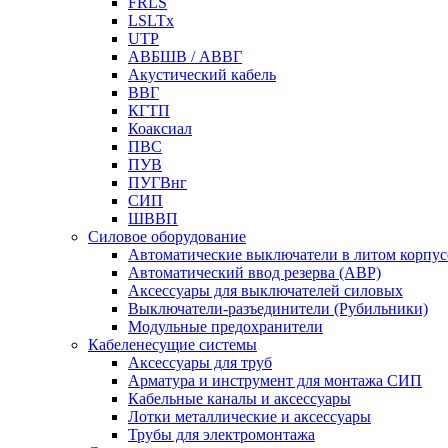
FRLS
LSLTx
UTP
АВБШВ / АВВГ
Акустический кабель
ВВГ
КГТП
Коаксиал
ПВС
ПУВ
ПУГВнг
СИП
ШВВП
Силовое оборудование
Автоматические выключатели в литом корпус
Автоматический ввод резерва (АВР)
Аксессуары для выключателей силовых
Выключатели-разъединители (Рубильники)
Модульные предохранители
Кабеленесущие системы
Аксессуары для труб
Арматура и инструмент для монтажа СИП
Кабельные каналы и аксессуары
Лотки металлические и аксессуары
Трубы для электромонтажа