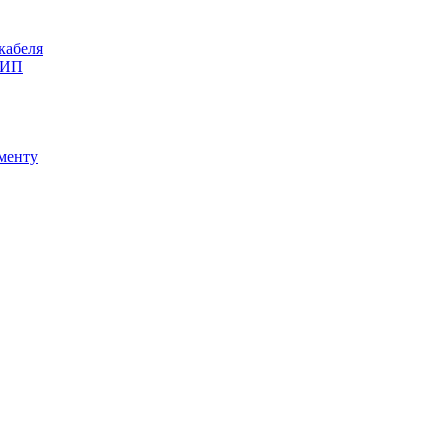
кабеля
СИП
ументу