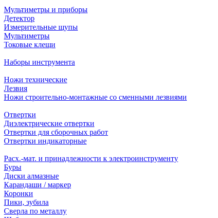
Мультиметры и приборы
Детектор
Измерительные щупы
Мультиметры
Токовые клещи
Наборы инструмента
Ножи технические
Лезвия
Ножи строительно-монтажные со сменными лезвиями
Отвертки
Диэлектрические отвертки
Отвертки для сборочных работ
Отвертки индикаторные
Расх.-мат. и принадлежности к электроинструменту
Буры
Диски алмазные
Карандаши / маркер
Коронки
Пики, зубила
Сверла по металлу