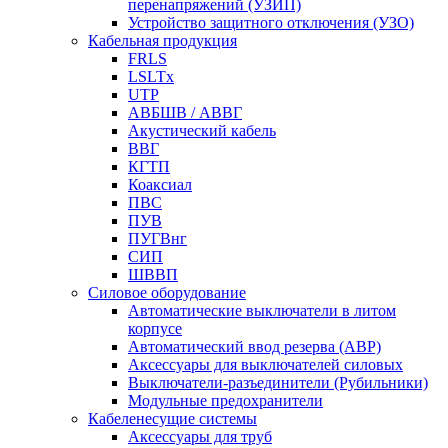
перенапряжений (УЗИП)
Устройство защитного отключения (УЗО)
Кабельная продукция
FRLS
LSLTx
UTP
АВБШВ / АВВГ
Акустический кабель
ВВГ
КГТП
Коаксиал
ПВС
ПУВ
ПУГВнг
СИП
ШВВП
Силовое оборудование
Автоматические выключатели в литом
корпусе
Автоматический ввод резерва (АВР)
Аксессуары для выключателей силовых
Выключатели-разъединители (Рубильники)
Модульные предохранители
Кабеленесущие системы
Аксессуары для труб