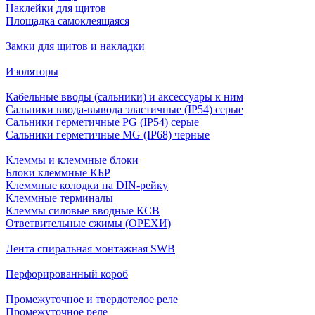
Наклейки для щитов
Площадка самоклеящаяся
Замки для щитов и накладки
Изоляторы
Кабельные вводы (сальники) и аксессуары к ним
Сальники ввода-вывода эластичные (IP54) серые
Сальники герметичные PG (IP54) серые
Сальники герметичные MG (IP68) черные
Клеммы и клеммные блоки
Блоки клеммные КБР
Клеммные колодки на DIN-рейку
Клеммные терминалы
Клеммы силовые вводные КСВ
Ответвительные сжимы (ОРЕХИ)
Лента спиральная монтажная SWB
Перфорированный короб
Промежуточное и твердотелое реле
Промежуточное реле