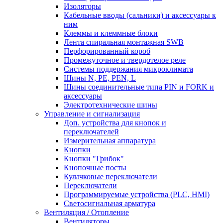
Изоляторы
Кабельные вводы (сальники) и аксессуары к
ним
Клеммы и клеммные блоки
Лента спиральная монтажная SWB
Перфорированный короб
Промежуточное и твердотелое реле
Системы поддержания микроклимата
Шины N, PE, PEN, L
Шины соединительные типа PIN и FORK и
аксессуары
Электротехнические шины
Управление и сигнализация
Доп. устройства для кнопок и
переключателей
Измерительная аппаратура
Кнопки
Кнопки "Грибок"
Кнопочные посты
Кулачковые переключатели
Переключатели
Программируемые устройства (PLC, HMI)
Светосигнальная арматура
Вентиляция / Отопление
Вентиляторы