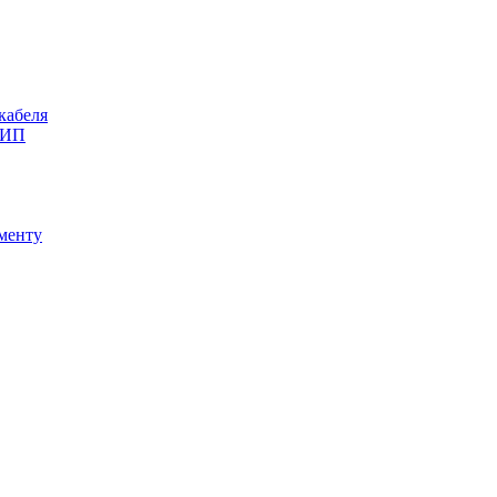
кабеля
СИП
ументу