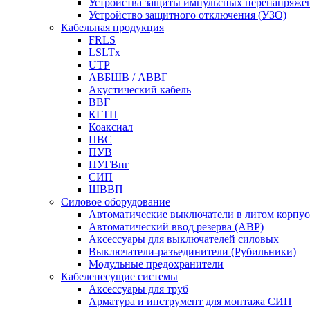
Устройства защиты импульсных перенапряже
Устройство защитного отключения (УЗО)
Кабельная продукция
FRLS
LSLTx
UTP
АВБШВ / АВВГ
Акустический кабель
ВВГ
КГТП
Коаксиал
ПВС
ПУВ
ПУГВнг
СИП
ШВВП
Силовое оборудование
Автоматические выключатели в литом корпус
Автоматический ввод резерва (АВР)
Аксессуары для выключателей силовых
Выключатели-разъединители (Рубильники)
Модульные предохранители
Кабеленесущие системы
Аксессуары для труб
Арматура и инструмент для монтажа СИП