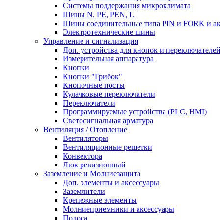
Системы поддержания микроклимата
Шины N, PE, PEN, L
Шины соединительные типа PIN и FORK и ак
Электротехнические шины
Управление и сигнализация
Доп. устройства для кнопок и переключателе
Измерительная аппаратура
Кнопки
Кнопки "Грибок"
Кнопочные посты
Кулачковые переключатели
Переключатели
Программируемые устройства (PLC, HMI)
Светосигнальная арматура
Вентиляция / Отопление
Вентиляторы
Вентиляционные решетки
Конвектора
Люк ревизионный
Заземление и Молниезащита
Доп. элементы и аксессуары
Заземлители
Крепежные элементы
Молниеприемники и аксессуары
Полоса