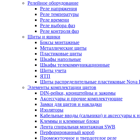
Релейное оборудование
Реле напряжения
Реле температуры
Реле времени
Реле выбора фаз
Реле контроля фаз
Щиты и ящики
Боксы монтажные
Металлические щиты
Пластиковые щиты
Шкафы напольные
Шкафы телекоммуникационные
Щиты учета
ЯТП
Щиты распределительные пластиковые Nova 
Элементы комплектации щитов
DIN-рейки, кронштейны и зажимы
Аксессуары и прочие комплектующие
Замки для щитов и накладки
Изоляторы
Кабельные вводы (сальники) и аксессуары к 
Клеммы и клеммные блоки
Лента спиральная монтажная SWB
Перфорированный короб
Промежуточное и твердотелое реле