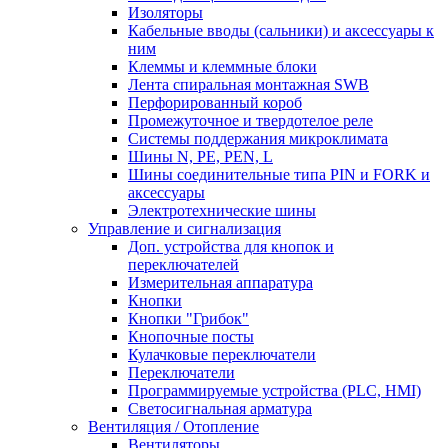
Изоляторы
Кабельные вводы (сальники) и аксессуары к
ним
Клеммы и клеммные блоки
Лента спиральная монтажная SWB
Перфорированный короб
Промежуточное и твердотелое реле
Системы поддержания микроклимата
Шины N, PE, PEN, L
Шины соединительные типа PIN и FORK и
аксессуары
Электротехнические шины
Управление и сигнализация
Доп. устройства для кнопок и
переключателей
Измерительная аппаратура
Кнопки
Кнопки "Грибок"
Кнопочные посты
Кулачковые переключатели
Переключатели
Программируемые устройства (PLC, HMI)
Светосигнальная арматура
Вентиляция / Отопление
Вентиляторы