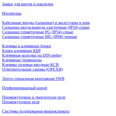
Замки для щитов и накладки
Изоляторы
Кабельные вводы (сальники) и аксессуары к ним
Сальники ввода-вывода эластичные (IP54) серые
Сальники герметичные PG (IP54) серые
Сальники герметичные MG (IP68) черные
Клеммы и клеммные блоки
Блоки клеммные КБР
Клеммные колодки на DIN-рейку
Клеммные терминалы
Клеммы силовые вводные КСВ
Ответвительные сжимы (ОРЕХИ)
Лента спиральная монтажная SWB
Перфорированный короб
Промежуточное и твердотелое реле
Промежуточное реле
Системы поддержания микроклимата