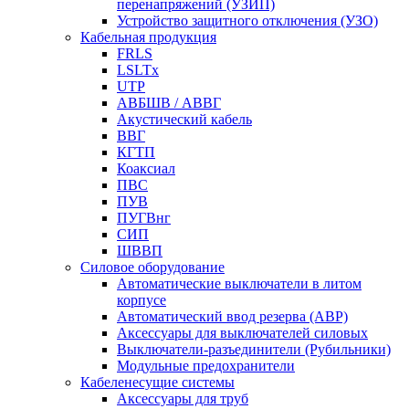
перенапряжений (УЗИП)
Устройство защитного отключения (УЗО)
Кабельная продукция
FRLS
LSLTx
UTP
АВБШВ / АВВГ
Акустический кабель
ВВГ
КГТП
Коаксиал
ПВС
ПУВ
ПУГВнг
СИП
ШВВП
Силовое оборудование
Автоматические выключатели в литом
корпусе
Автоматический ввод резерва (АВР)
Аксессуары для выключателей силовых
Выключатели-разъединители (Рубильники)
Модульные предохранители
Кабеленесущие системы
Аксессуары для труб