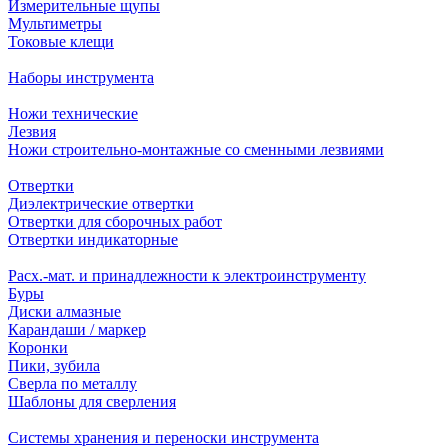
Измерительные щупы
Мультиметры
Токовые клещи
Наборы инструмента
Ножи технические
Лезвия
Ножи строительно-монтажные со сменными лезвиями
Отвертки
Диэлектрические отвертки
Отвертки для сборочных работ
Отвертки индикаторные
Расх.-мат. и принадлежности к электроинструменту
Буры
Диски алмазные
Карандаши / маркер
Коронки
Пики, зубила
Сверла по металлу
Шаблоны для сверления
Системы хранения и переноски инструмента