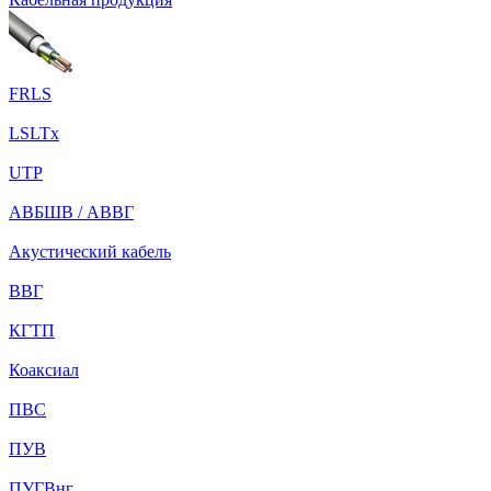
FRLS
LSLTx
UTP
АВБШВ / АВВГ
Акустический кабель
ВВГ
КГТП
Коаксиал
ПВС
ПУВ
ПУГВнг