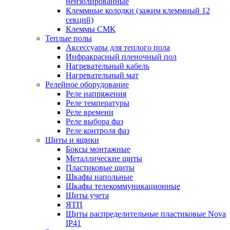
неизолированные
Клеммные колодки (зажим клеммный 12
секций)
Клеммы СМК
Теплые полы
Аксессуары для теплого пола
Инфракрасный пленочный пол
Нагревательный кабель
Нагревательный мат
Релейное оборудование
Реле напряжения
Реле температуры
Реле времени
Реле выбора фаз
Реле контроля фаз
Щиты и ящики
Боксы монтажные
Металлические щиты
Пластиковые щиты
Шкафы напольные
Шкафы телекоммуникационные
Щиты учета
ЯТП
Щиты распределительные пластиковые Nova
IP41