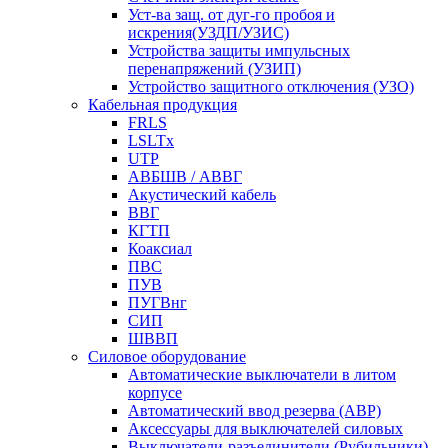
Уст-ва защ. от дуг-го пробоя и
искрения(УЗДП/УЗИС)
Устройства защиты импульсных
перенапряжений (УЗИП)
Устройство защитного отключения (УЗО)
Кабельная продукция
FRLS
LSLTx
UTP
АВБШВ / АВВГ
Акустический кабель
ВВГ
КГТП
Коаксиал
ПВС
ПУВ
ПУГВнг
СИП
ШВВП
Силовое оборудование
Автоматические выключатели в литом
корпусе
Автоматический ввод резерва (АВР)
Аксессуары для выключателей силовых
Выключатели-разъединители (Рубильники)