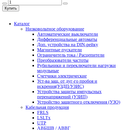
Купить
Каталог
Низковольтное оборудование
Автоматические выключатели
Дифференциальные автоматы
Доп. устройства на DIN-рейку
Магнитные пускатели
Ограничитель тока / Расцепители
Преобразователи частоты
Рубильники и переключатели нагрузки
модульные
Счетчики электрические
Уст-ва защ. от дуг-го пробоя и
искрения(УЗДП/УЗИС)
Устройства защиты импульсных
перенапряжений (УЗИП)
Устройство защитного отключения (УЗО)
Кабельная продукция
FRLS
LSLTx
UTP
АВБШВ / АВВГ