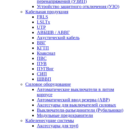
перенапряжений (УЗИП)
Устройство защитного отключения (УЗО)
Кабельная продукция
FRLS
LSLTx
UTP
АВБШВ / АВВГ
Акустический кабель
ВВГ
КГТП
Коаксиал
ПВС
ПУВ
ПУГВнг
СИП
ШВВП
Силовое оборудование
Автоматические выключатели в литом
корпусе
Автоматический ввод резерва (АВР)
Аксессуары для выключателей силовых
Выключатели-разъединители (Рубильники)
Модульные предохранители
Кабеленесущие системы
Аксессуары для труб