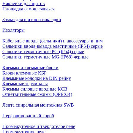
Наклейки для щитов
Площадка самоклеящаяся
Замки для щитов и накладки
Изоляторы
Кабельные вводы (сальники) и аксессуары к ним
Сальники ввода-вывода эластичные (IP54) серые
Сальники герметичные PG (IP54) серые
Сальники герметичные MG (IP68) черные
Клеммы и клеммные блоки
Блоки клеммные КБР
Клеммные колодки на DIN-рейку
Клеммные терминалы
Клеммы силовые вводные КСВ
Ответвительные сжимы (ОРЕХИ)
Лента спиральная монтажная SWB
Перфорированный короб
Промежуточное и твердотелое реле
Промежуточное реле