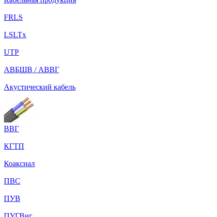
FRLS
LSLTx
UTP
АВБШВ / АВВГ
Акустический кабель
ВВГ
КГТП
Коаксиал
ПВС
ПУВ
ПУГВнг