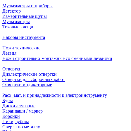
Мультиметры и приборы
Детектор
Измерительные щупы
Мультиметры
Токовые клещи
Наборы инструмента
Ножи технические
Лезвия
Ножи строительно-монтажные со сменными лезвиями
Отвертки
Диэлектрические отвертки
Отвертки для сборочных работ
Отвертки индикаторные
Расх.-мат. и принадлежности к электроинструменту
Буры
Диски алмазные
Карандаши / маркер
Коронки
Пики, зубила
Сверла по металлу