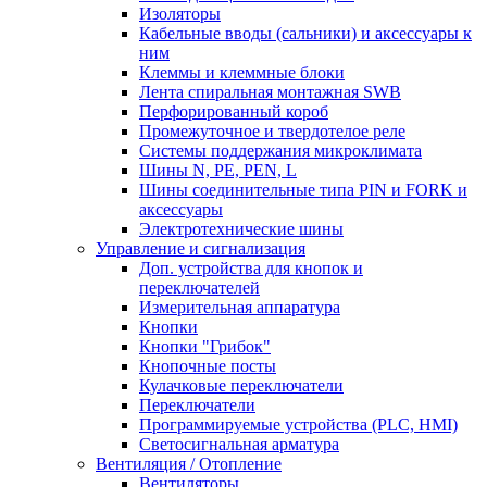
Изоляторы
Кабельные вводы (сальники) и аксессуары к
ним
Клеммы и клеммные блоки
Лента спиральная монтажная SWB
Перфорированный короб
Промежуточное и твердотелое реле
Системы поддержания микроклимата
Шины N, PE, PEN, L
Шины соединительные типа PIN и FORK и
аксессуары
Электротехнические шины
Управление и сигнализация
Доп. устройства для кнопок и
переключателей
Измерительная аппаратура
Кнопки
Кнопки "Грибок"
Кнопочные посты
Кулачковые переключатели
Переключатели
Программируемые устройства (PLC, HMI)
Светосигнальная арматура
Вентиляция / Отопление
Вентиляторы