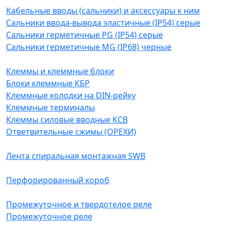
Кабельные вводы (сальники) и аксессуары к ним
Сальники ввода-вывода эластичные (IP54) серые
Сальники герметичные PG (IP54) серые
Сальники герметичные MG (IP68) черные
Клеммы и клеммные блоки
Блоки клеммные КБР
Клеммные колодки на DIN-рейку
Клеммные терминалы
Клеммы силовые вводные КСВ
Ответвительные сжимы (ОРЕХИ)
Лента спиральная монтажная SWB
Перфорированный короб
Промежуточное и твердотелое реле
Промежуточное реле