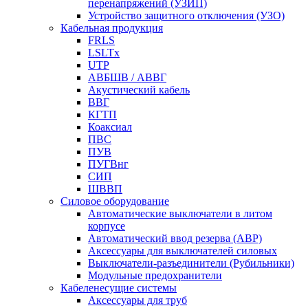
перенапряжений (УЗИП)
Устройство защитного отключения (УЗО)
Кабельная продукция
FRLS
LSLTx
UTP
АВБШВ / АВВГ
Акустический кабель
ВВГ
КГТП
Коаксиал
ПВС
ПУВ
ПУГВнг
СИП
ШВВП
Силовое оборудование
Автоматические выключатели в литом
корпусе
Автоматический ввод резерва (АВР)
Аксессуары для выключателей силовых
Выключатели-разъединители (Рубильники)
Модульные предохранители
Кабеленесущие системы
Аксессуары для труб