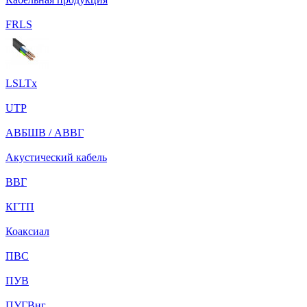
FRLS
LSLTx
UTP
АВБШВ / АВВГ
Акустический кабель
ВВГ
КГТП
Коаксиал
ПВС
ПУВ
ПУГВнг