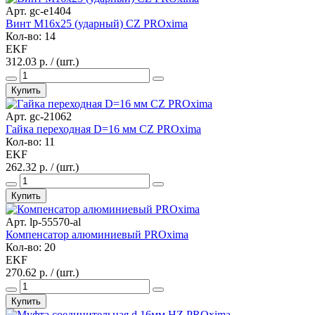
Арт. gc-e1404
Винт M16х25 (ударный) CZ PROxima
Кол-во: 14
EKF
312.03 р. / (шт.)
Купить
Арт. gc-21062
Гайка переходная D=16 мм CZ PROxima
Кол-во: 11
EKF
262.32 р. / (шт.)
Купить
Арт. lp-55570-al
Компенсатор алюминиевый PROxima
Кол-во: 20
EKF
270.62 р. / (шт.)
Купить