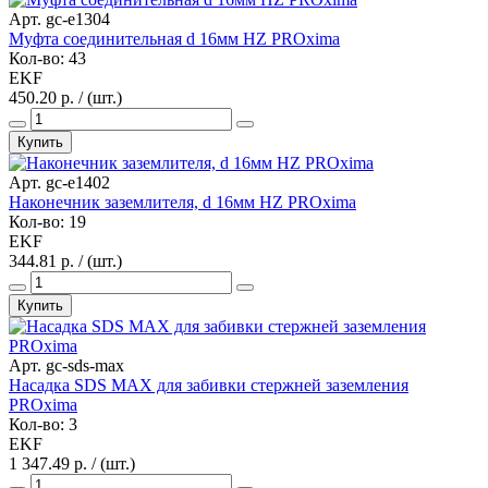
Арт. gc-e1304
Муфта соединительная d 16мм HZ PROxima
Кол-во: 43
EKF
450.20 р. / (шт.)
Купить
Арт. gc-e1402
Наконечник заземлителя, d 16мм HZ PROxima
Кол-во: 19
EKF
344.81 р. / (шт.)
Купить
Арт. gc-sds-max
Насадка SDS MAX для забивки стержней заземления
PROxima
Кол-во: 3
EKF
1 347.49 р. / (шт.)