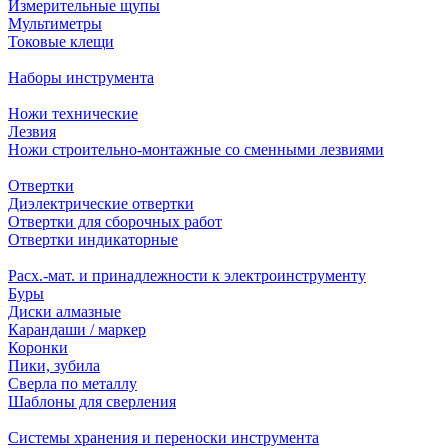
Измерительные щупы
Мультиметры
Токовые клещи
Наборы инструмента
Ножи технические
Лезвия
Ножи строительно-монтажные со сменными лезвиями
Отвертки
Диэлектрические отвертки
Отвертки для сборочных работ
Отвертки индикаторные
Расх.-мат. и принадлежности к электроинструменту
Буры
Диски алмазные
Карандаши / маркер
Коронки
Пики, зубила
Сверла по металлу
Шаблоны для сверления
Системы хранения и переноски инструмента