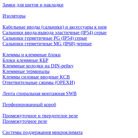
Замки для щитов и накладки
Изоляторы
Кабельные вводы (сальники) и аксессуары к ним
Сальники ввода-вывода эластичные (IP54) серые
Сальники герметичные PG (IP54) серые
Сальники герметичные MG (IP68) черные
Клеммы и клеммные блоки
Блоки клеммные КБР
Клеммные колодки на DIN-рейку
Клеммные терминалы
Клеммы силовые вводные КСВ
Ответвительные сжимы (ОРЕХИ)
Лента спиральная монтажная SWB
Перфорированный короб
Промежуточное и твердотелое реле
Промежуточное реле
Системы поддержания микроклимата