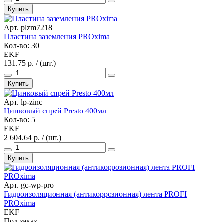
Купить
Арт. plzm7218
Пластина заземления PROxima
Кол-во: 30
EKF
131.75 р. / (шт.)
Купить
Арт. lp-zinc
Цинковый спрей Presto 400мл
Кол-во: 5
EKF
2 604.64 р. / (шт.)
Купить
Арт. gc-wp-pro
Гидроизоляционная (антикоррозионная) лента PROFI
PROxima
EKF
Под заказ