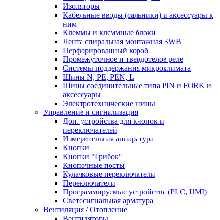
Изоляторы
Кабельные вводы (сальники) и аксессуары к
ним
Клеммы и клеммные блоки
Лента спиральная монтажная SWB
Перфорированный короб
Промежуточное и твердотелое реле
Системы поддержания микроклимата
Шины N, PE, PEN, L
Шины соединительные типа PIN и FORK и
аксессуары
Электротехнические шины
Управление и сигнализация
Доп. устройства для кнопок и
переключателей
Измерительная аппаратура
Кнопки
Кнопки "Грибок"
Кнопочные посты
Кулачковые переключатели
Переключатели
Программируемые устройства (PLC, HMI)
Светосигнальная арматура
Вентиляция / Отопление
Вентиляторы