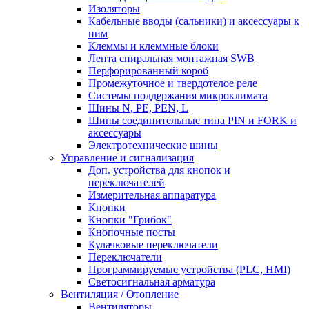
Изоляторы
Кабельные вводы (сальники) и аксессуары к
ним
Клеммы и клеммные блоки
Лента спиральная монтажная SWB
Перфорированный короб
Промежуточное и твердотелое реле
Системы поддержания микроклимата
Шины N, PE, PEN, L
Шины соединительные типа PIN и FORK и
аксессуары
Электротехнические шины
Управление и сигнализация
Доп. устройства для кнопок и
переключателей
Измерительная аппаратура
Кнопки
Кнопки "Грибок"
Кнопочные посты
Кулачковые переключатели
Переключатели
Программируемые устройства (PLC, HMI)
Светосигнальная арматура
Вентиляция / Отопление
Вентиляторы