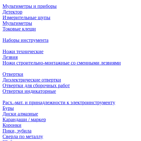
Мультиметры и приборы
Детектор
Измерительные щупы
Мультиметры
Токовые клещи
Наборы инструмента
Ножи технические
Лезвия
Ножи строительно-монтажные со сменными лезвиями
Отвертки
Диэлектрические отвертки
Отвертки для сборочных работ
Отвертки индикаторные
Расх.-мат. и принадлежности к электроинструменту
Буры
Диски алмазные
Карандаши / маркер
Коронки
Пики, зубила
Сверла по металлу