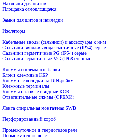
Наклейки для щитов
Площадка самоклеящаяся
Замки для щитов и накладки
Изоляторы
Кабельные вводы (сальники) и аксессуары к ним
Сальники ввода-вывода эластичные (IP54) серые
Сальники герметичные PG (IP54) серые
Сальники герметичные MG (IP68) черные
Клеммы и клеммные блоки
Блоки клеммные КБР
Клеммные колодки на DIN-рейку
Клеммные терминалы
Клеммы силовые вводные КСВ
Ответвительные сжимы (ОРЕХИ)
Лента спиральная монтажная SWB
Перфорированный короб
Промежуточное и твердотелое реле
Промежуточное реле