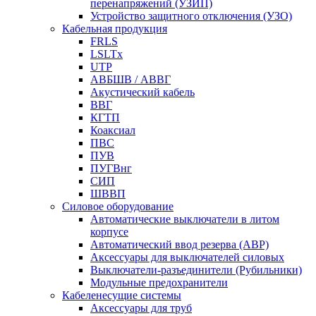
перенапряжений (УЗИП)
Устройство защитного отключения (УЗО)
Кабельная продукция
FRLS
LSLTx
UTP
АВБШВ / АВВГ
Акустический кабель
ВВГ
КГТП
Коаксиал
ПВС
ПУВ
ПУГВнг
СИП
ШВВП
Силовое оборудование
Автоматические выключатели в литом
корпусе
Автоматический ввод резерва (АВР)
Аксессуары для выключателей силовых
Выключатели-разъединители (Рубильники)
Модульные предохранители
Кабеленесущие системы
Аксессуары для труб