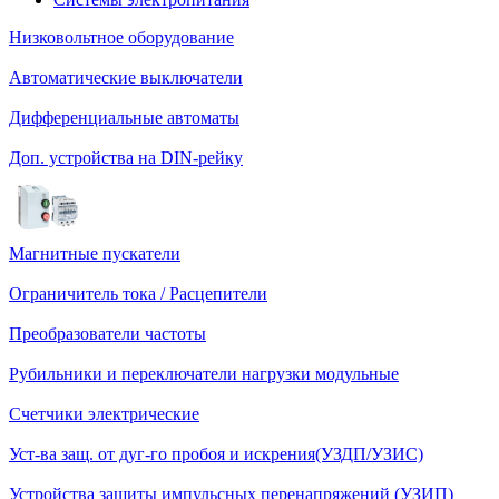
Низковольтное оборудование
Автоматические выключатели
Дифференциальные автоматы
Доп. устройства на DIN-рейку
Магнитные пускатели
Ограничитель тока / Расцепители
Преобразователи частоты
Рубильники и переключатели нагрузки модульные
Счетчики электрические
Уст-ва защ. от дуг-го пробоя и искрения(УЗДП/УЗИС)
Устройства защиты импульсных перенапряжений (УЗИП)