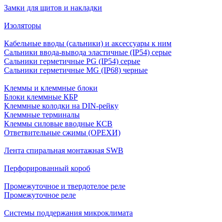
Замки для щитов и накладки
Изоляторы
Кабельные вводы (сальники) и аксессуары к ним
Сальники ввода-вывода эластичные (IP54) серые
Сальники герметичные PG (IP54) серые
Сальники герметичные MG (IP68) черные
Клеммы и клеммные блоки
Блоки клеммные КБР
Клеммные колодки на DIN-рейку
Клеммные терминалы
Клеммы силовые вводные КСВ
Ответвительные сжимы (ОРЕХИ)
Лента спиральная монтажная SWB
Перфорированный короб
Промежуточное и твердотелое реле
Промежуточное реле
Системы поддержания микроклимата