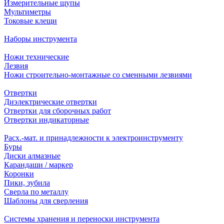
Измерительные щупы
Мультиметры
Токовые клещи
Наборы инструмента
Ножи технические
Лезвия
Ножи строительно-монтажные со сменными лезвиями
Отвертки
Диэлектрические отвертки
Отвертки для сборочных работ
Отвертки индикаторные
Расх.-мат. и принадлежности к электроинструменту
Буры
Диски алмазные
Карандаши / маркер
Коронки
Пики, зубила
Сверла по металлу
Шаблоны для сверления
Системы хранения и переноски инструмента