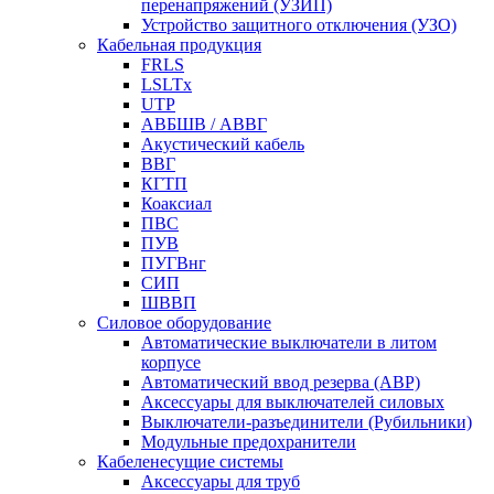
перенапряжений (УЗИП)
Устройство защитного отключения (УЗО)
Кабельная продукция
FRLS
LSLTx
UTP
АВБШВ / АВВГ
Акустический кабель
ВВГ
КГТП
Коаксиал
ПВС
ПУВ
ПУГВнг
СИП
ШВВП
Силовое оборудование
Автоматические выключатели в литом
корпусе
Автоматический ввод резерва (АВР)
Аксессуары для выключателей силовых
Выключатели-разъединители (Рубильники)
Модульные предохранители
Кабеленесущие системы
Аксессуары для труб