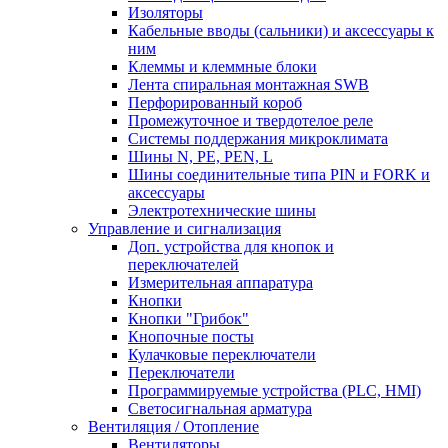
Изоляторы
Кабельные вводы (сальники) и аксессуары к
ним
Клеммы и клеммные блоки
Лента спиральная монтажная SWB
Перфорированный короб
Промежуточное и твердотелое реле
Системы поддержания микроклимата
Шины N, PE, PEN, L
Шины соединительные типа PIN и FORK и
аксессуары
Электротехнические шины
Управление и сигнализация
Доп. устройства для кнопок и
переключателей
Измерительная аппаратура
Кнопки
Кнопки "Грибок"
Кнопочные посты
Кулачковые переключатели
Переключатели
Программируемые устройства (PLC, HMI)
Светосигнальная арматура
Вентиляция / Отопление
Вентиляторы