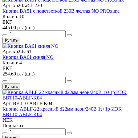
Арт. xb2-bw51-230
Кнопка BA51 с подстветкой 230В желтая NO PROxima
Кол-во: 10
EKF
445.00 р. / (шт.)
Купить
Арт. xb2-ba61
Кнопка BA61 синяя NO
Кол-во: 4
EKF
254.60 р. / (шт.)
Купить
Арт. BBT10-ABLF-K04
Кнопка ABLF-22 красный d22мм неон/240В 1з+1р ИЭК
BBT10-ABLF-K04
ИЕК
Под заказ