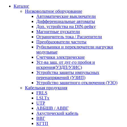
Каталог
Низковольтное оборудование
Автоматические выключатели
Дифференциальные автоматы
Доп. устройства на DIN-рейку
Магнитные пускатели
Ограничитель тока / Расцепители
Преобразователи частоты
Рубильники и переключатели нагрузки
модульные
Счетчики электрические
Уст-ва защ. от дуг-го пробоя и
искрения(УЗДП/УЗИС)
Устройства защиты импульсных
перенапряжений (УЗИП)
Устройство защитного отключения (УЗО)
Кабельная продукция
FRLS
LSLTx
UTP
АВБШВ / АВВГ
Акустический кабель
ВВГ
КГТП