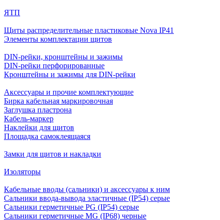
ЯТП
Щиты распределительные пластиковые Nova IP41
Элементы комплектации щитов
DIN-рейки, кронштейны и зажимы
DIN-рейки перфорированные
Кронштейны и зажимы для DIN-рейки
Аксессуары и прочие комплектующие
Бирка кабельная маркировочная
Заглушка пластрона
Кабель-маркер
Наклейки для щитов
Площадка самоклеящаяся
Замки для щитов и накладки
Изоляторы
Кабельные вводы (сальники) и аксессуары к ним
Сальники ввода-вывода эластичные (IP54) серые
Сальники герметичные PG (IP54) серые
Сальники герметичные MG (IP68) черные