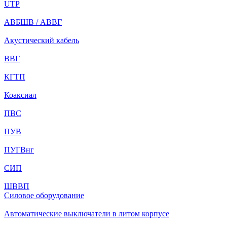
UTP
АВБШВ / АВВГ
Акустический кабель
ВВГ
КГТП
Коаксиал
ПВС
ПУВ
ПУГВнг
СИП
ШВВП
Силовое оборудование
Автоматические выключатели в литом корпусе