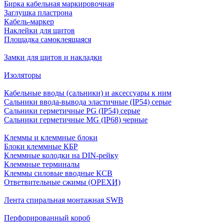
Бирка кабельная маркировочная
Заглушка пластрона
Кабель-маркер
Наклейки для щитов
Площадка самоклеящаяся
Замки для щитов и накладки
Изоляторы
Кабельные вводы (сальники) и аксессуары к ним
Сальники ввода-вывода эластичные (IP54) серые
Сальники герметичные PG (IP54) серые
Сальники герметичные MG (IP68) черные
Клеммы и клеммные блоки
Блоки клеммные КБР
Клеммные колодки на DIN-рейку
Клеммные терминалы
Клеммы силовые вводные КСВ
Ответвительные сжимы (ОРЕХИ)
Лента спиральная монтажная SWB
Перфорированный короб