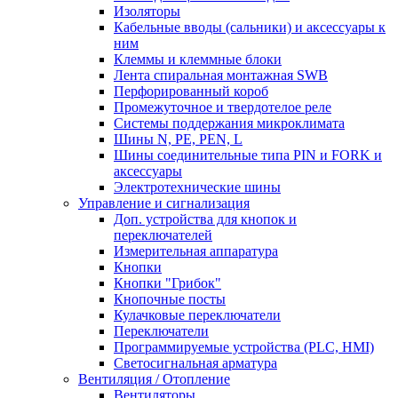
Изоляторы
Кабельные вводы (сальники) и аксессуары к
ним
Клеммы и клеммные блоки
Лента спиральная монтажная SWB
Перфорированный короб
Промежуточное и твердотелое реле
Системы поддержания микроклимата
Шины N, PE, PEN, L
Шины соединительные типа PIN и FORK и
аксессуары
Электротехнические шины
Управление и сигнализация
Доп. устройства для кнопок и
переключателей
Измерительная аппаратура
Кнопки
Кнопки "Грибок"
Кнопочные посты
Кулачковые переключатели
Переключатели
Программируемые устройства (PLC, HMI)
Светосигнальная арматура
Вентиляция / Отопление
Вентиляторы