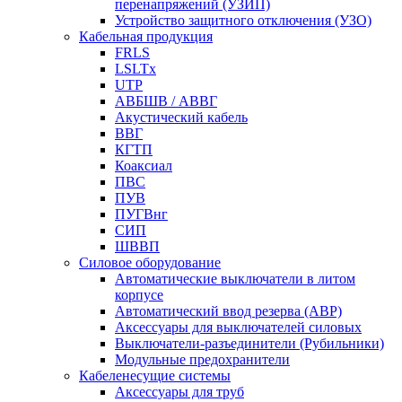
перенапряжений (УЗИП)
Устройство защитного отключения (УЗО)
Кабельная продукция
FRLS
LSLTx
UTP
АВБШВ / АВВГ
Акустический кабель
ВВГ
КГТП
Коаксиал
ПВС
ПУВ
ПУГВнг
СИП
ШВВП
Силовое оборудование
Автоматические выключатели в литом
корпусе
Автоматический ввод резерва (АВР)
Аксессуары для выключателей силовых
Выключатели-разъединители (Рубильники)
Модульные предохранители
Кабеленесущие системы
Аксессуары для труб