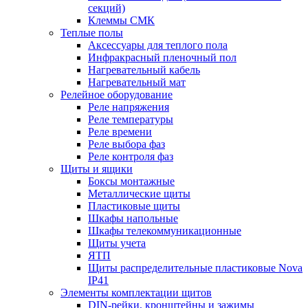
секций)
Клеммы СМК
Теплые полы
Аксессуары для теплого пола
Инфракрасный пленочный пол
Нагревательный кабель
Нагревательный мат
Релейное оборудование
Реле напряжения
Реле температуры
Реле времени
Реле выбора фаз
Реле контроля фаз
Щиты и ящики
Боксы монтажные
Металлические щиты
Пластиковые щиты
Шкафы напольные
Шкафы телекоммуникационные
Щиты учета
ЯТП
Щиты распределительные пластиковые Nova
IP41
Элементы комплектации щитов
DIN-рейки, кронштейны и зажимы