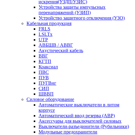
искрения(УЗДП/УЗИС)
Устройства защиты импульсных
перенапряжений (УЗИП)
Устройство защитного отключения (УЗО)
Кабельная продукция
FRLS
LSLTx
UTP
АВБШВ / АВВГ
Акустический кабель
ВВГ
КГТП
Коаксиал
ПВС
ПУВ
ПУГВнг
СИП
ШВВП
Силовое оборудование
Автоматические выключатели в литом
корпусе
Автоматический ввод резерва (АВР)
Аксессуары для выключателей силовых
Выключатели-разъединители (Рубильники)
Модульные предохранители