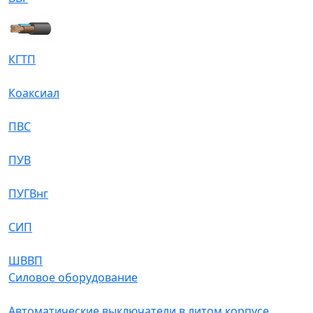
КГТП
Коаксиал
ПВС
ПУВ
ПУГВнг
СИП
ШВВП
Силовое оборудование
Автоматические выключатели в литом корпусе