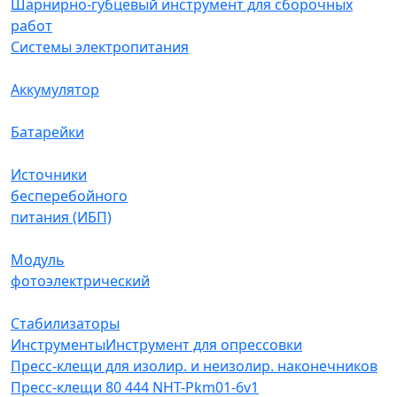
Шарнирно-губцевый инструмент для сборочных
работ
Системы электропитания
Аккумулятор
Батарейки
Источники
бесперебойного
питания (ИБП)
Модуль
фотоэлектрический
Стабилизаторы
Инструменты
Инструмент для опрессовки
Пресс-клещи для изолир. и неизолир. наконечников
Пресс-клещи 80 444 NHT-Pkm01-6v1